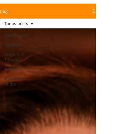
Blog
Todos posts
Todos posts
Receitas
Viagens e
Turismo
Acontece
A Graça na
Mídia