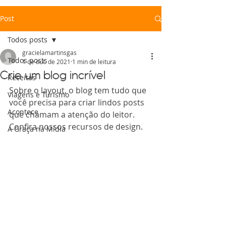
Post
Todos posts
gracielamartinsgas
Todos posts
1 de out. de 2021
1 min de leitura
Crie um blog incrível
Receitas
Sobre o layout, o blog tem tudo que 
Viagens e Turismo
você precisa para criar lindos posts 
Acontece
que chamam a atenção do leitor. 
Confira nossos recursos de design.
A Graça na Mídia